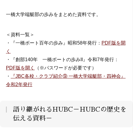
一橋大学端艇部の歩みをまとめた資料です。
＜資料一覧＞
・『一橋ボート百年の歩み』昭和58年発行：
PDF版を開
く
・『創部140年 一橋ボートの歩みII』令和7年発行：
PDF版を開く
（※パスワードが必要です）
・
『JBC各校・クラブ紹介⑨ 一橋大学端艇部・四神会』
令和2年発行
語り継がれるHUBC－HUBCの歴史を
伝える資料－