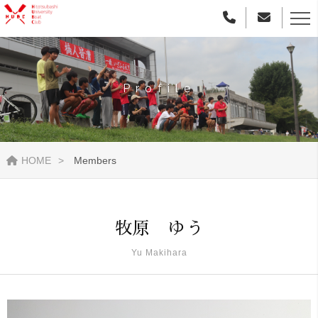
Profile
HOME
Members
牧原 ゆう
Yu Makihara