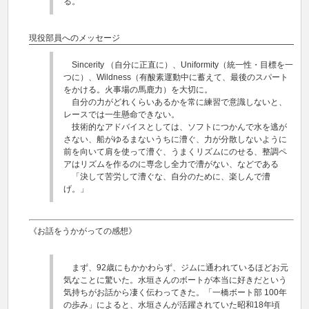
る。
現役部員へのメッセージ
Sincerity （自分に正直に）、Uniformity（統一性・目標を一
つに）、Wildness（有酸素運動中に蓄えて、最後のスパート
をかける。火事場の馬鹿力）を大切に。
自分の力がどれくらいあるかを常に練習で意識しないと、
レースでは一生懸命できない。
技術的なアドバイスとしては、ソフトにつかんで水を逃が
さない、船がゆるまないうちに漕ぐ、力が分散しないように
前を向いて肩を使って漕ぐ、うまくリズムにのせる、整調ペ
アはリズムを作るのに専念し全力で漕がない、などである
「決して苦労して漕ぐな、自分のために、楽しんで漕
げ。」
《お話をうかがっての感想》
まず、92歳にもかかわらず、ジムに通われているほどお元
気なことに驚いた。水垣さんのボートが本当に好きだという
気持ちがお話から凄く伝わってきた。「一橋ボート部 100年
の歩み」によると、水垣さんが活躍されていた昭和18年頃