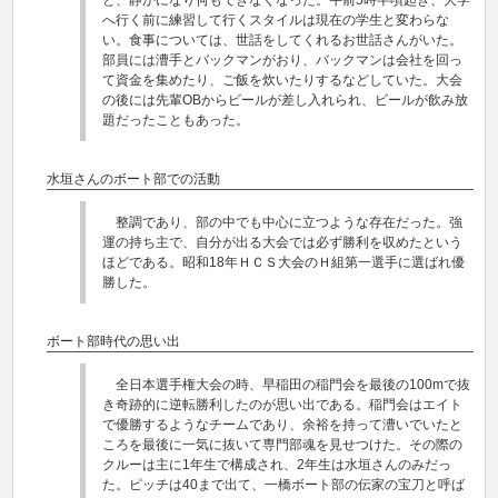
と、静かになり何もできなくなった。午前5時半頃起き、大学
へ行く前に練習して行くスタイルは現在の学生と変わらな
い。食事については、世話をしてくれるお世話さんがいた。
部員には漕手とバックマンがおり、バックマンは会社を回っ
て資金を集めたり、ご飯を炊いたりするなどしていた。大会
の後には先輩OBからビールが差し入れられ、ビールが飲み放
題だったこともあった。
水垣さんのボート部での活動
整調であり、部の中でも中心に立つような存在だった。強
運の持ち主で、自分が出る大会では必ず勝利を収めたという
ほどである。昭和18年ＨＣＳ大会のＨ組第一選手に選ばれ優
勝した。
ボート部時代の思い出
全日本選手権大会の時、早稲田の稲門会を最後の100mで抜
き奇跡的に逆転勝利したのが思い出である。稲門会はエイト
で優勝するようなチームであり、余裕を持って漕いでいたと
ころを最後に一気に抜いて専門部魂を見せつけた。その際の
クルーは主に1年生で構成され、2年生は水垣さんのみだっ
た。ピッチは40まで出て、一橋ボート部の伝家の宝刀と呼ば