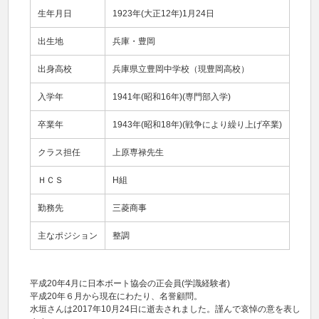
生年月日
1923年(大正12年)1月24日
出生地
兵庫・豊岡
出身高校
兵庫県立豊岡中学校（現豊岡高校）
入学年
1941年(昭和16年)(専門部入学)
卒業年
1943年(昭和18年)(戦争により繰り上げ卒業)
クラス担任
上原専禄先生
ＨＣＳ
H組
勤務先
三菱商事
主なポジション
整調
平成20年4月に日本ボート協会の正会員(学識経験者)
平成20年６月から現在にわたり、名誉顧問。
水垣さんは2017年10月24日に逝去されました。謹んで哀悼の意を表し