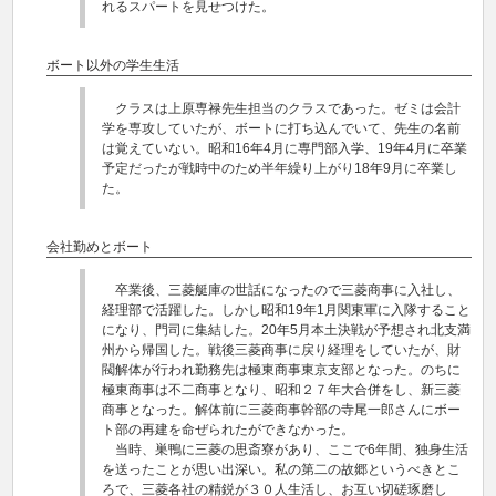
れるスパートを見せつけた。
ボート以外の学生生活
クラスは上原専禄先生担当のクラスであった。ゼミは会計
学を専攻していたが、ボートに打ち込んでいて、先生の名前
は覚えていない。昭和16年4月に専門部入学、19年4月に卒業
予定だったが戦時中のため半年繰り上がり18年9月に卒業し
た。
会社勤めとボート
卒業後、三菱艇庫の世話になったので三菱商事に入社し、
経理部で活躍した。しかし昭和19年1月関東軍に入隊すること
になり、門司に集結した。20年5月本土決戦が予想され北支満
州から帰国した。戦後三菱商事に戻り経理をしていたが、財
閥解体が行われ勤務先は極東商事東京支部となった。のちに
極東商事は不二商事となり、昭和２７年大合併をし、新三菱
商事となった。解体前に三菱商事幹部の寺尾一郎さんにボー
ト部の再建を命ぜられたができなかった。
当時、巣鴨に三菱の思斎寮があり、ここで6年間、独身生活
を送ったことが思い出深い。私の第二の故郷というべきとこ
ろで、三菱各社の精鋭が３０人生活し、お互い切磋琢磨し