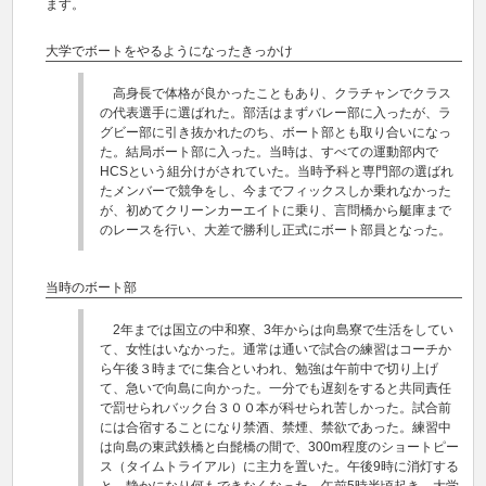
ます。
大学でボートをやるようになったきっかけ
高身長で体格が良かったこともあり、クラチャンでクラス
の代表選手に選ばれた。部活はまずバレー部に入ったが、ラ
グビー部に引き抜かれたのち、ボート部とも取り合いになっ
た。結局ボート部に入った。当時は、すべての運動部内で
HCSという組分けがされていた。当時予科と専門部の選ばれ
たメンバーで競争をし、今までフィックスしか乗れなかった
が、初めてクリーンカーエイトに乗り、言問橋から艇庫まで
のレースを行い、大差で勝利し正式にボート部員となった。
当時のボート部
2年までは国立の中和寮、3年からは向島寮で生活をしてい
て、女性はいなかった。通常は通いで試合の練習はコーチか
ら午後３時までに集合といわれ、勉強は午前中で切り上げ
て、急いで向島に向かった。一分でも遅刻をすると共同責任
で罰せられバック台３００本が科せられ苦しかった。試合前
には合宿することになり禁酒、禁煙、禁欲であった。練習中
は向島の東武鉄橋と白髭橋の間で、300m程度のショートピー
ス（タイムトライアル）に主力を置いた。午後9時に消灯する