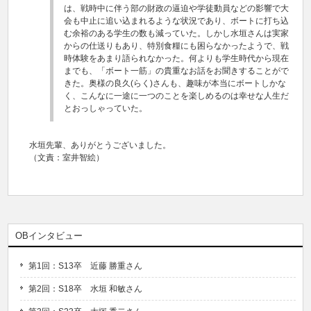
は、戦時中に伴う部の財政の逼迫や学徒動員などの影響で大
会も中止に追い込まれるような状況であり、ボートに打ち込
む余裕のある学生の数も減っていた。しかし水垣さんは実家
からの仕送りもあり、特別食糧にも困らなかったようで、戦
時体験をあまり語られなかった。何よりも学生時代から現在
までも、「ボート一筋」の貴重なお話をお聞きすることがで
きた。奥様の良久(らく)さんも、趣味が本当にボートしかな
く、こんなに一途に一つのことを楽しめるのは幸せな人生だ
とおっしゃっていた。
水垣先輩、ありがとうございました。
（文責：室井智絵）
OBインタビュー
第1回：S13卒 近藤 勝重さん
第2回：S18卒 水垣 和敏さん