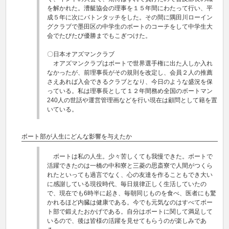
を解かれた。漕艇協会の理事を１５年間にわたって行い、平
成５年に次にバトンタッチをした。その間に隅田川ローイン
グクラブで墨田区の中学生のボートのコーチをして中学生大
会でたびたび優勝までもこぎつけた。
〇日本オアズマンクラブ
オアズマンクラブはボートで世界選手権に出た人しか入れ
なかったが、前理事長がその規則を改定し、会員２人の推薦
さえあれば入会できるクラブとなり、今日のような盛況を保
っている。私は理事長として１２年間務め全国のボートマン
240人の世話や運営管理画などを行い現在は顧問として籍を置
いている。
ボート部が人生にどんな影響を与えたか
ボートは私の人生。少々苦しくても我慢できた。ボートで
活躍できたのは一橋の中和寮と三菱の思斎寮で人間がつくら
れたといっても過言でなく、心の友達を作ることもでき大い
に感謝している現役時代、毎日規律正しく生活していたの
で、現在でも6時半に起き、毎朝同じものを食べ、医者にも驚
かれるほど内臓は健康である。今でも元気なのはすべてボー
ト部で鍛えたおかげである。自分はボートに関して満足して
いるので、後は皆様の活躍を見せてもらうのが楽しみであ