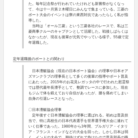
た。毎年記念祭が行われていたけれども新嘗祭がなくなっ
て、今は十一月第２木曜日にみんなで集まっている。三菱の
ボート大会のイベントは寮の東西対抗であったらしく私が指
導した。
当時は「オール三菱」という三菱各社のレースで、私は三
菱商事クルーのキャプテンとして活躍した。戦後しばらくは
なかったが、現在も後輩が元気でやっている様子。55歳で定
年退職した。
定年退職後のボートとの関わり
日本漕艇協会（現在の日本ボート協会）の理事や日本オア
ズマンクラブの理事長として多くの後輩の指導やボート普及
にあたった。2015年のお花見レガッタの中で行われた慰霊祭
では歴代最年長漕手として、整調でレースに参加した。現在
もジムで体を鍛えており自信があったが、腰を痛めてしまい
自身の引退レースとなった。
〇日本漕艇協会理事
定年後すぐ日本漕艇協会の理事に選ばれる。初めは普及担
当で、特に高校生の日本代表選手を世界選手権大会に連れて
いく仕事であった。1980年から3年間、ブルガリア・イタリ
ア・フランス・インドなどの大会を回った。しかし日本は弱
く、インドの大会で、期待はずれで負けたので普及部長の職