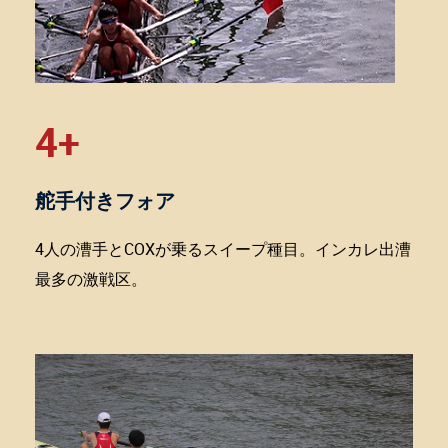
4+
舵手付きフォア
4人の漕手とCOXが乗るスイープ種目。インカレ出漕
最多の激戦区。