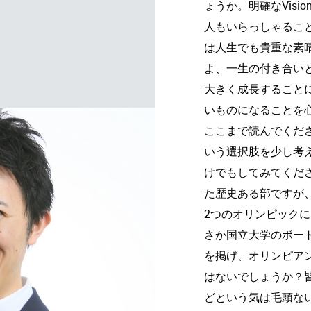
ょうか。明確なVis
人もいらっしゃるこ
は人生でも貴重な素
よ、一生の付き合い
大きく成長すること
いものになることを
ここまで読んでくだ
いう選択肢を少し考
けでもしてみてくださ
た歴史ある部ですが
2つのオリンピック
さか国立大学のボー
を掲げ、オリンピア
はないでしょうか？
どという気は毛頭な