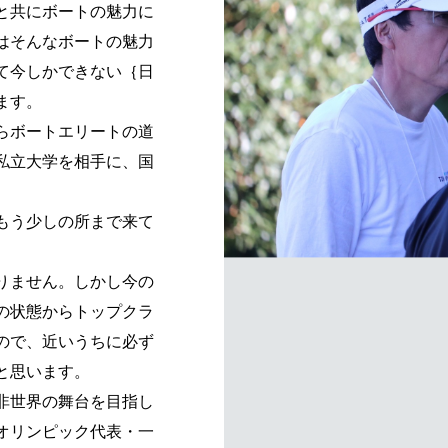
と共にボートの魅力に
はそんなボートの魅力
て今しかできない｛日
ます。
らボートエリートの道
私立大学を相手に、国
もう少しの所まで来て
りません。しかし今の
の状態からトップクラ
ので、近いうちに必ず
と思います。
非世界の舞台を目指し
オリンピック代表・一