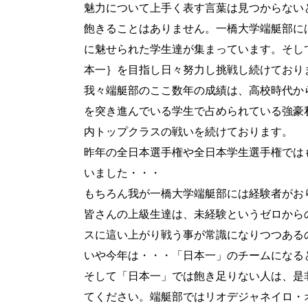
魅力について上手く表す言葉は見つからない
飽きることはありません。一橋大学端艇部に
に魅せられた学生達が集まっています。そし
本一｝を目指し日々努力し挑戦し続けており
我々端艇部のここ数年の成績は、高校時代か
を突き進んでいる学生で占められている強豪
内トップクラスの戦いを続けております。
昨年の全日本選手権や全日本学生選手権では
いました・・・
もちろん我が一橋大学端艇部には経験者がお
皆さんの上級生達は、未経験というゼロから
スに這い上がり戦う事が常識になりつつある
いや今年は・・・「日本一」のチームになる
そして「日本一」では飽き足りない人は、是
てください。端艇部ではリオデジャネイロ・