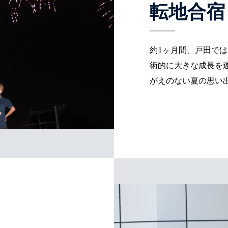
転地合宿
約1ヶ月間、戸田で
術的に大きな成長を
がえのない夏の思い